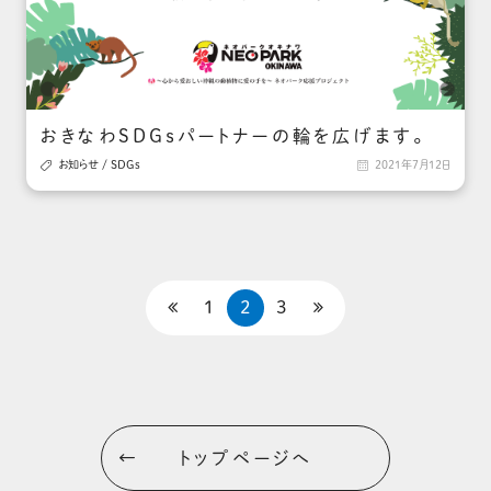
おきなわSDGｓパートナーの輪を広げます。

お知らせ
/
SDGs

2021年7月12日

1
2
3

トップページへ